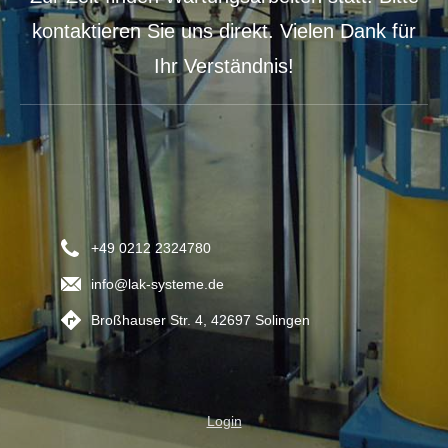
kontaktieren Sie uns direkt. Vielen Dank für
Ihr Verständnis!
+49 0212 2324780
info@lak-systeme.de
Broßhauser Str. 4, 42697 Solingen
Login